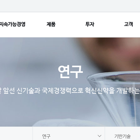
지속가능경영
제품
투자
고객
재무상태표
손익계산서
연구
공시정보
IR 게시판
 앞선 신기술과 국제경쟁력으로 혁신신약을 개발하는
연구
기반기술