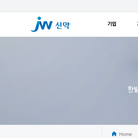
기업
한발
Home