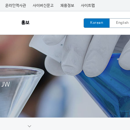
온라인역사관
사이버신문고
채용정보
사이트맵
홍보
Korean
English
 JW