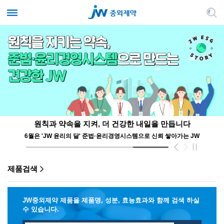
여름철 모발·두피 고민, 집에서 간편하게 케어해요!
원칙과 약속을 지켜, 더 건강한 내일을 만듭니다
지구를 위한 건강한 약(藥)속!
AI와 로봇이 주도하는 신약개발의 퀀텀점프… '자율형 R&D' 앞장서는 JW
생물·화학 빅데이터와 자율 연구의 만남, AI 통합 플랫폼 '제이웨이브(JWave)'
6월은 'JW 윤리의 달' 준법·윤리경영시스템으로 신뢰 쌓아가는 JW
JW신약 듀크레이 ‘네옵타이드 엑스퍼트’ 뷰티클래스 현장
올바른 의약품 폐기로 지구 생명 살리는 JW
제품검색
JW중외제약 제품을 제품명, 성분, 효능효과와 함께 검색 하실
수 있습니다.