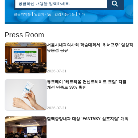
|
|
|
전문의약품
일반의약품
건강기능식품
기타
Press Room
서울시내과의사회 학술대회서 ‘위너프주’ 임상적
유용성 공유
2026-07-31
듀크레이 ‘케르티올 컨센트레이트 크림’ 각질
개선 만족도 99% 확인
2026-07-21
혈액종양내과 대상 ‘FANTASY 심포지엄’ 개최