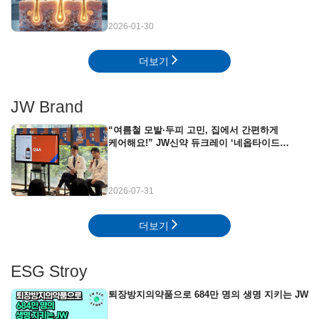
2026-01-30
더보기
JW Brand
“여름철 모발·두피 고민, 집에서 간편하게
케어해요!” JW신약 듀크레이 ‘네옵타이드
엑스퍼트’ 뷰티클래스 현장
2026-07-31
더보기
ESG Stroy
퇴장방지의약품으로 684만 명의 생명 지키는 JW